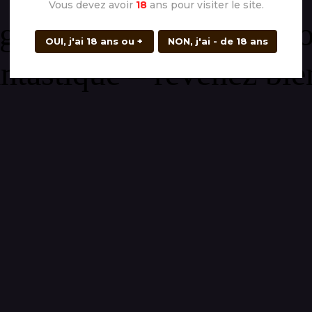
Vous devez avoir
18
ans pour visiter le site.
gement ! Nous travaill
OUI, j'ai 18 ans ou +
NON, j'ai - de 18 ans
antastique – revenez bien