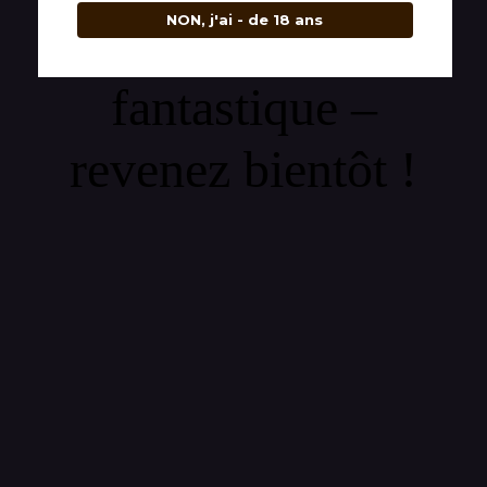
NON, j'ai - de 18 ans
quelque chose de
fantastique –
revenez bientôt !