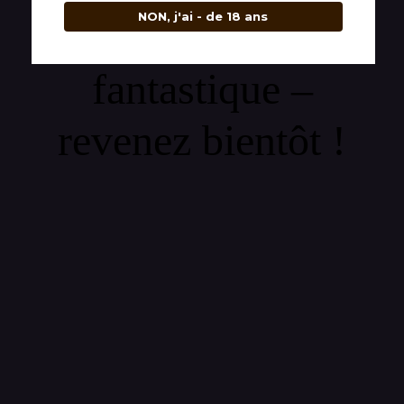
NON, j'ai - de 18 ans
quelque chose de
fantastique –
revenez bientôt !