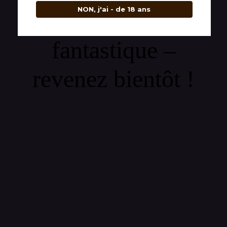
NON, j'ai - de 18 ans
quelque chose de
fantastique –
revenez bientôt !