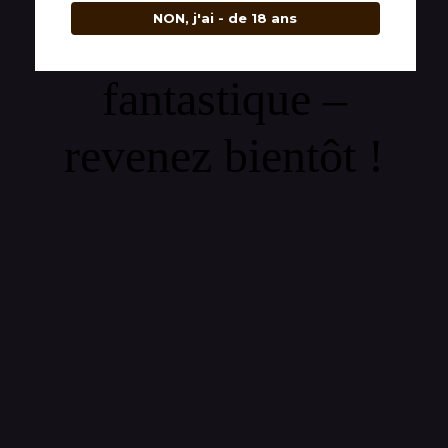
NON, j'ai - de 18 ans
quelque chose de
fantastique –
revenez bientôt !