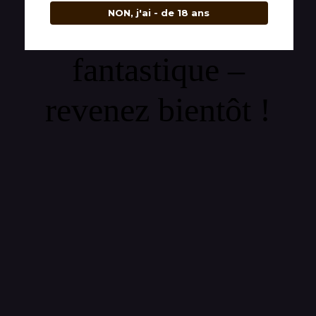
NON, j'ai - de 18 ans
quelque chose de
fantastique –
revenez bientôt !