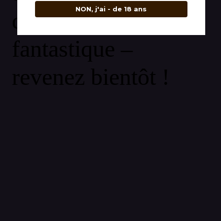
NON, j'ai - de 18 ans
quelque chose de
fantastique –
revenez bientôt !