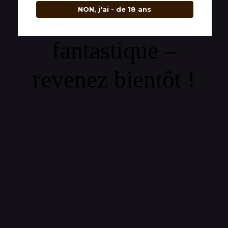
NON, j'ai - de 18 ans
quelque chose de
fantastique –
revenez bientôt !