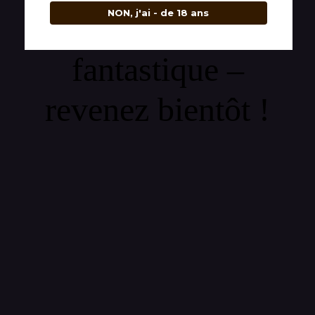
NON, j'ai - de 18 ans
quelque chose de
fantastique –
revenez bientôt !