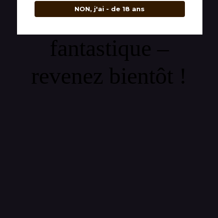
NON, j'ai - de 18 ans
quelque chose de
fantastique –
revenez bientôt !