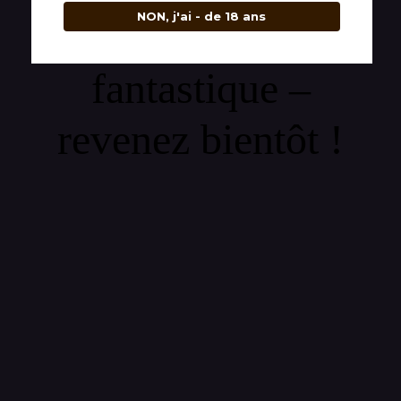
NON, j'ai - de 18 ans
quelque chose de
fantastique –
revenez bientôt !