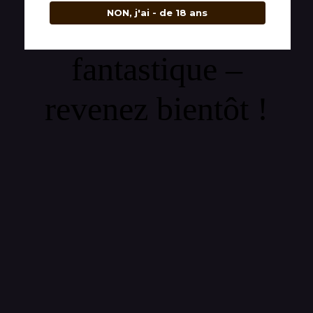
NON, j'ai - de 18 ans
quelque chose de
fantastique –
revenez bientôt !