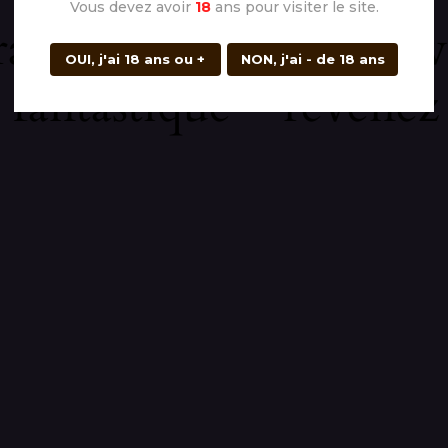
Vous devez avoir
18
ans pour visiter le site.
rangement ! Nous trava
OUI, j'ai 18 ans ou +
NON, j'ai - de 18 ans
 fantastique – revenez 