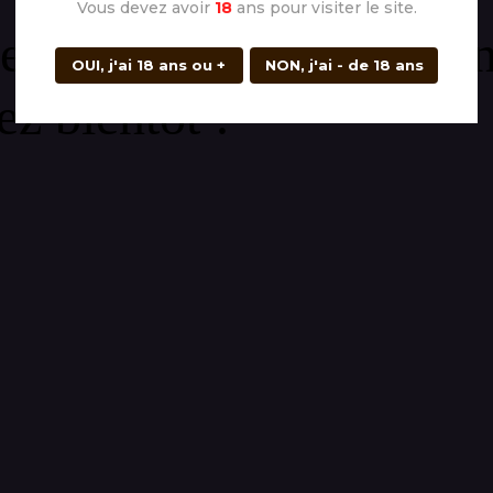
Vous devez avoir
18
ans pour visiter le site.
ement ! Nous travaillo
OUI, j'ai 18 ans ou +
NON, j'ai - de 18 ans
ez bientôt !