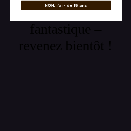
NON, j'ai - de 18 ans
quelque chose de
fantastique –
revenez bientôt !